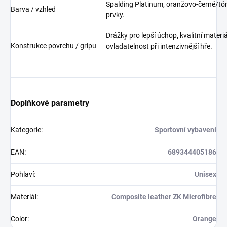
Spalding Platinum, oranžovo-černé/tó
Barva / vzhled
prvky.
Drážky pro lepší úchop, kvalitní materiá
Konstrukce povrchu / gripu
ovladatelnost při intenzivnější hře.
Doplňkové parametry
Kategorie
:
Sportovní vybavení
EAN
:
689344405186
Pohlaví
:
Unisex
Materiál
:
Composite leather ZK Microfibre
Color
:
Orange