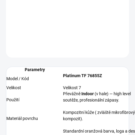
−
+
Přidat do košíku
Basketbalový míč od značky Spalding.
DETAILNÍ INFORMACE
ZEPTAT SE
Parametry
Platinum TF 76855Z
Model / Kód
Velikost
Velikost 7
Převážně
Indoor
(v hale) — high level
Použití
soutěže, profesionální zápasy.
Kompozitní kůže ( zvláště mikrofibrový
Materiál povrchu
kompozit).
Standardní oranžová barva, loga a des