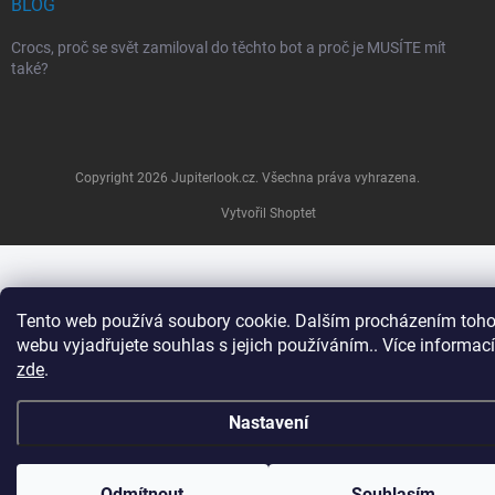
BLOG
Crocs, proč se svět zamiloval do těchto bot a proč je MUSÍTE mít
také?
Copyright 2026
Jupiterlook.cz
. Všechna práva vyhrazena.
Vytvořil Shoptet
Tento web používá soubory cookie. Dalším procházením toho
webu vyjadřujete souhlas s jejich používáním.. Více informací
zde
.
Nastavení
Odmítnout
Souhlasím