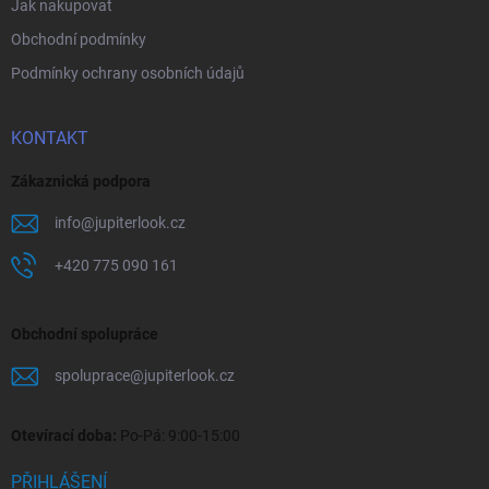
Jak nakupovat
Obchodní podmínky
Podmínky ochrany osobních údajů
KONTAKT
Zákaznická podpora
info
@
jupiterlook.cz
+420 775 090 161
Obchodní spolupráce
spoluprace
@
jupiterlook.cz
Otevírací doba:
Po-Pá: 9:00-15:00
PŘIHLÁŠENÍ