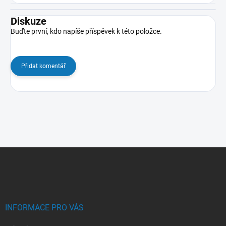
Diskuze
Buďte první, kdo napíše příspěvek k této položce.
Přidat komentář
Z
á
p
a
t
í
INFORMACE PRO VÁS