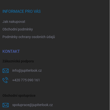
a
t
í
INFORMACE PRO VÁS
Jak nakupovat
Obchodní podmínky
Podmínky ochrany osobních údajů
KONTAKT
Zákaznická podpora
info
@
jupiterlook.cz
+420 775 090 161
Obchodní spolupráce
spoluprace
@
jupiterlook.cz