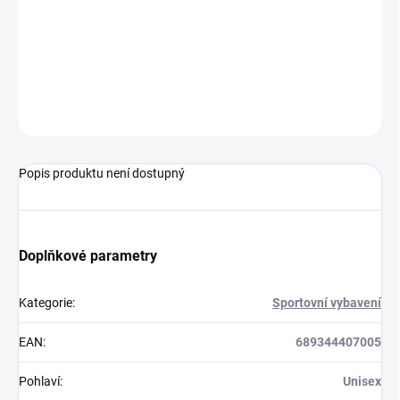
−
+
Přidat do košíku
Basketbalový míč od značky Spalding.
ZEPTAT SE
Popis produktu není dostupný
Doplňkové parametry
Kategorie
:
Sportovní vybavení
EAN
:
689344407005
Pohlaví
:
Unisex