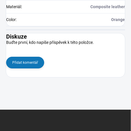
Materiál
:
Composite leather
Color
:
Orange
Diskuze
Buďte první, kdo napíše příspěvek k této položce.
Přidat komentář
Z
á
p