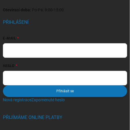
Otevírací doba:
Po-Pá: 9:00-15:00
PŘIHLÁŠENÍ
E-MAIL
HESLO
Přihlásit se
Nová registrace
Zapomenuté heslo
PŘIJÍMÁME ONLINE PLATBY