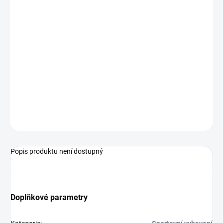
MŮŽEME
DORUČIT DO:
14.8.2026
−
+
Přidat do košíku
Basketbalový míč od značky Spalding.
ZEPTAT SE
Popis produktu není dostupný
Doplňkové parametry