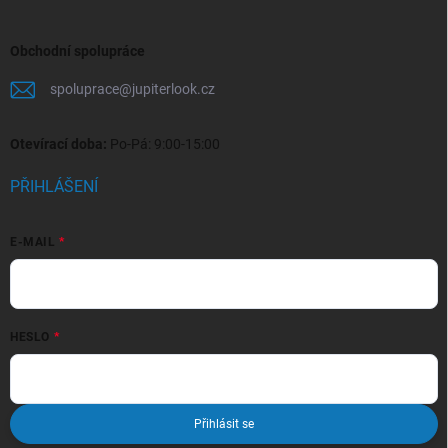
Obchodní spolupráce
spoluprace
@
jupiterlook.cz
Otevírací doba:
Po-Pá: 9:00-15:00
PŘIHLÁŠENÍ
E-MAIL
HESLO
Přihlásit se