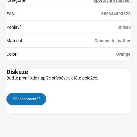
Kategorie
:
Sportovní vybavení
EAN
:
689344403823
Pohlaví
:
Unisex
Materiál
:
Composite leather
Color
:
Orange
Diskuze
Buďte první, kdo napíše příspěvek k této položce.
Přidat komentář