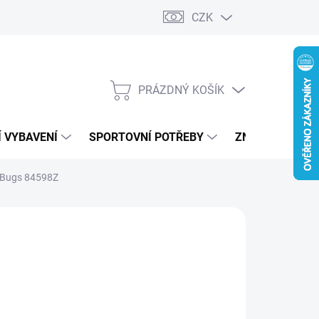
CZK
PRÁZDNÝ KOŠÍK
NÁKUPNÍ
KOŠÍK
 VYBAVENÍ
SPORTOVNÍ POTŘEBY
ZNAČKY
 Bugs 84598Z
NG
09 Kč
ná
LADEM
(1 KS)
:
IANTA