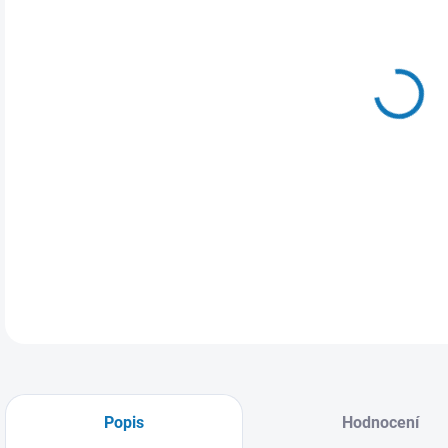
MŮŽ
17.
Bask
Styl
DETA
Popis
Hodnocení