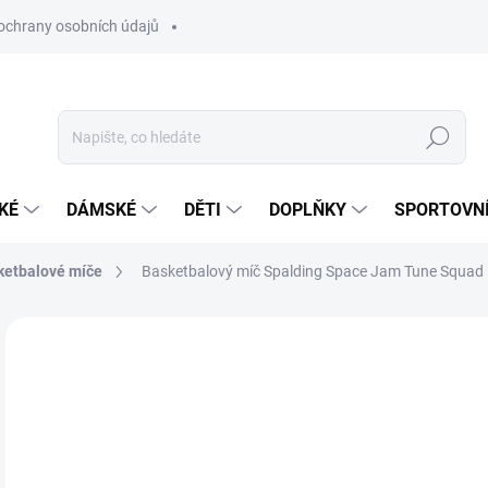
ochrany osobních údajů
Hledat
KÉ
DÁMSKÉ
DĚTI
DOPLŇKY
SPORTOVNÍ
ketbalové míče
Basketbalový míč Spalding Space Jam Tune Squad
Neohodnoceno
Podrobnosti hodnocení
ZNAČKA:
SPALDI
5
Měr
SK
cena
VAR