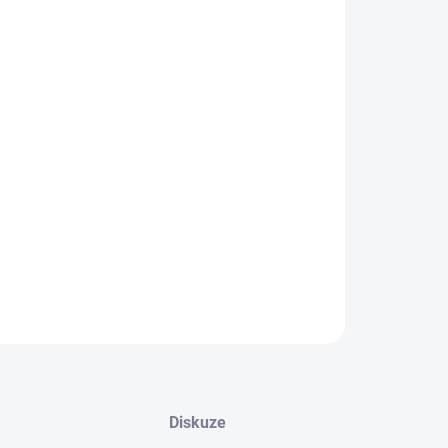
EME DORUČIT DO:
8.2026
−
+
Přidat do košíku
etbalový míč vhodný na různé povrchy - velikost 7.
ový desing.
ILNÍ INFORMACE
ZEPTAT SE
Diskuze