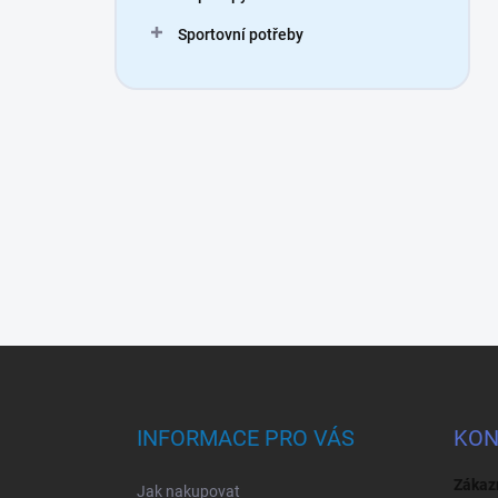
Sportovní potřeby
Z
á
p
a
INFORMACE PRO VÁS
KON
t
í
Zákaz
Jak nakupovat