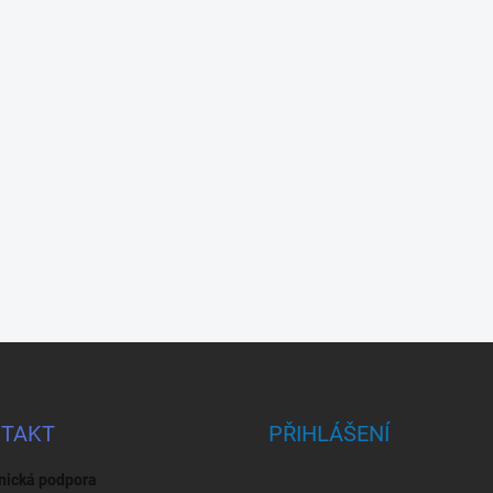
TAKT
PŘIHLÁŠENÍ
nická podpora