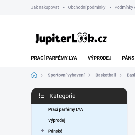
Přejít
Jak nakupovat
Obchodní podmínky
Podmínky 
na
obsah
PRACÍ PARFÉMY LYA
VÝPRODEJ
PÁNS
Domů
Sportovní vybavení
Basketball
Bas
P
Kategorie
o
Přeskočit
s
kategorie
t
Prací parfémy LYA
r
Výprodej
a
n
Pánské