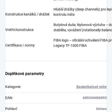
Hlubší drážky (deep channels) pro lep
Konstrukce kanálků / drážek
kontrolu míče
Butylová duše, Nylonová výztuha – d
Vnitřní konstrukce
stabilita, vyvážení (rotationally-balan
FIBA logo – oficiální schválení FIBA p
Certifikace / normy
Legacy TF-1000 FIBA
Doplňkové parametry
Kategorie
:
Basketbalové míče
EAN
:
689344406893
Pohlaví
:
Unisex