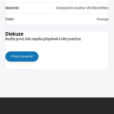
Materiál
:
Composite leather ZK Microfibre
Color
:
Orange
Diskuze
Buďte první, kdo napíše příspěvek k této položce.
Přidat komentář
Z
á
p