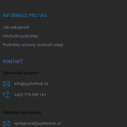
a
t
í
INFORMACE PRO VÁS
Jak nakupovat
Obchodní podmínky
Podmínky ochrany osobních údajů
KONTAKT
Zákaznická podpora
info
@
jupiterlook.cz
+420 775 090 161
Obchodní spolupráce
spoluprace
@
jupiterlook.cz