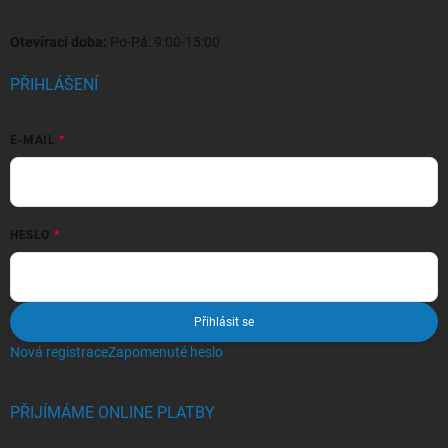
Otevírací doba:
Po-Pá: 9:00-15:00
PŘIHLÁŠENÍ
E-MAIL
HESLO
Přihlásit se
Nová registrace
Zapomenuté heslo
PŘIJÍMÁME ONLINE PLATBY