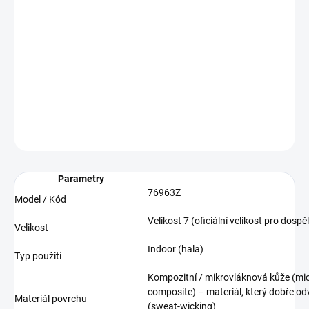
−
+
Přidat do košíku
Basketbalový míč od značky Spalding.
DETAILNÍ INFORMACE
ZEPTAT SE
Parametry
76963Z
Model / Kód
Velikost 7 (oficiální velikost pro dospě
Velikost
Indoor (hala)
Typ použití
Kompozitní / mikrovláknová kůže (mic
composite) – materiál, který dobře od
Materiál povrchu
(sweat-wicking)