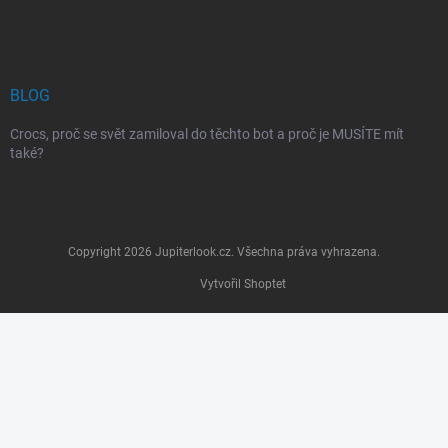
BLOG
Crocs, proč se svět zamiloval do těchto bot a proč je MUSÍTE mít
také?
Copyright 2026
Jupiterlook.cz
. Všechna práva vyhrazena.
Vytvořil Shoptet