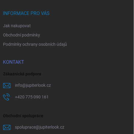
a
t
í
INFORMACE PRO VÁS
Jak nakupovat
Obchodní podmínky
Podmínky ochrany osobních údajů
KONTAKT
Zákaznická podpora
info
@
jupiterlook.cz
+420 775 090 161
Obchodní spolupráce
spoluprace
@
jupiterlook.cz