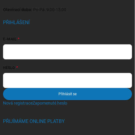
Otevírací doba:
Po-Pá: 9:00-15:00
PŘIHLÁŠENÍ
E-MAIL
HESLO
Přihlásit se
Nová registrace
Zapomenuté heslo
PŘIJÍMÁME ONLINE PLATBY