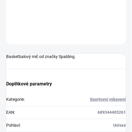
−
+
Přidat do košíku
DETAILNÍ INFORMACE
ZEPTAT SE
Basketbalový míč od značky Spalding.
Doplňkové parametry
Kategorie
:
Sportovní vybavení
EAN
:
689344405261
Pohlaví
:
Unisex