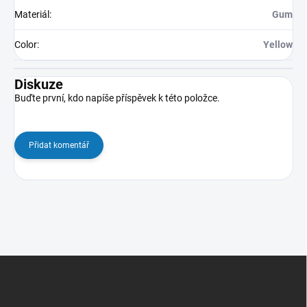
Materiál
:
Gum
Color
:
Yellow
Diskuze
Buďte první, kdo napíše příspěvek k této položce.
Přidat komentář
Z
á
p