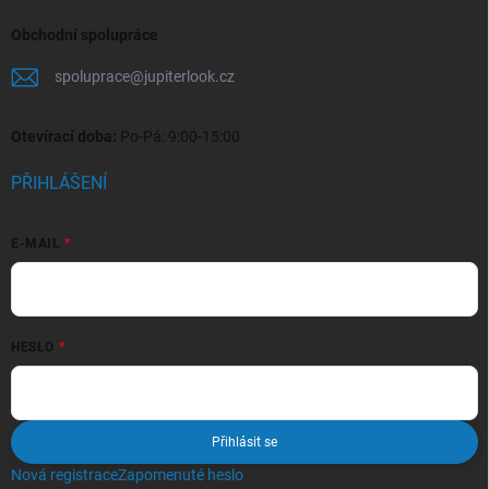
Obchodní spolupráce
spoluprace
@
jupiterlook.cz
Otevírací doba:
Po-Pá: 9:00-15:00
PŘIHLÁŠENÍ
E-MAIL
HESLO
Přihlásit se
Nová registrace
Zapomenuté heslo