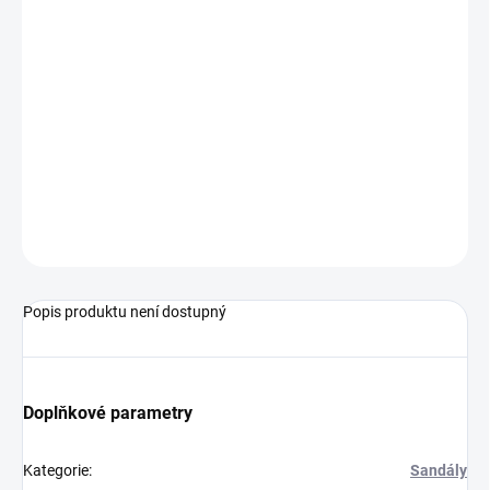
MŮŽEME
DORUČIT DO:
17.8.2026
−
+
Přidat do košíku
Sandály od značky Teva.
ZEPTAT SE
Popis produktu není dostupný
Doplňkové parametry
Kategorie
:
Sandály