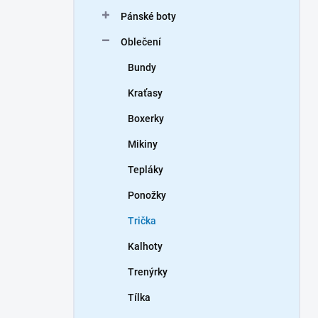
n
Pánské boty
í
p
Oblečení
a
n
Bundy
e
Kraťasy
l
Boxerky
Mikiny
Tepláky
Ponožky
Trička
Kalhoty
Trenýrky
Tílka