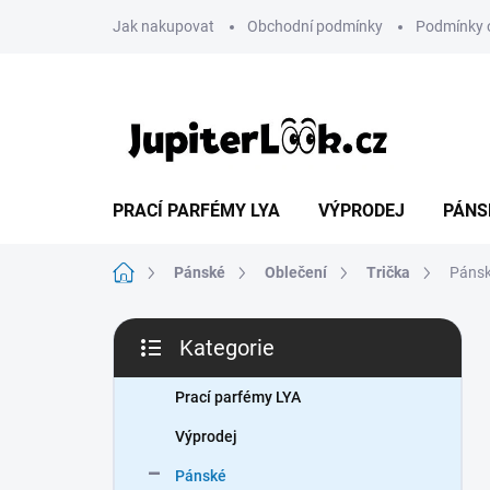
Přejít
Jak nakupovat
Obchodní podmínky
Podmínky 
na
obsah
PRACÍ PARFÉMY LYA
VÝPRODEJ
PÁNS
Domů
Pánské
Oblečení
Trička
Pánsk
P
Kategorie
o
Přeskočit
s
kategorie
t
Prací parfémy LYA
r
Výprodej
a
n
Pánské