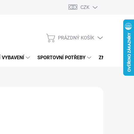
CZK
PRÁZDNÝ KOŠÍK
NÁKUPNÍ
KOŠÍK
 VYBAVENÍ
SPORTOVNÍ POTŘEBY
ZNAČKY
TH FACE
69 Kč
ná
LTE VARIANTU
:
IANTA