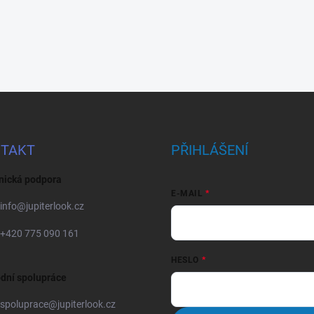
TAKT
PŘIHLÁŠENÍ
nická podpora
E-MAIL
info
@
jupiterlook.cz
+420 775 090 161
HESLO
dní spolupráce
spoluprace
@
jupiterlook.cz