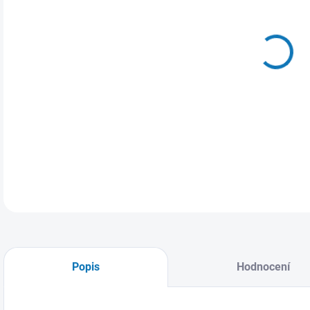
MŮŽ
Páns
záde
Popis
Hodnocení