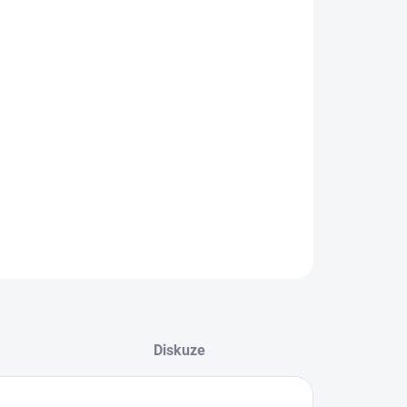
EME DORUČIT DO:
ZVOLTE VARIANTU
−
+
Přidat do košíku
ké tričko s krátkým rukávem a velkým obrázkem na
ch.
ZEPTAT SE
Diskuze