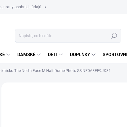
ochrany osobních údajů
Hledat
KÉ
DÁMSKÉ
DĚTI
DOPLŇKY
SPORTOVNÍ
é tričko The North Face M Half Dome Photo SS NF0A8EE9JK31
Neohodnoceno
Podrobnosti hodnocení
ZNAČKA:
THE NOR
7
Měr
ZVO
cena
VAR