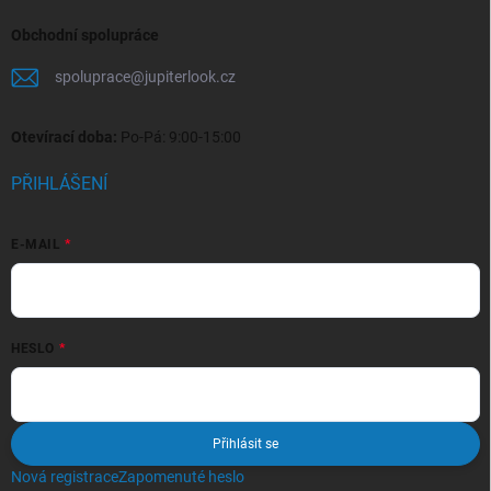
Obchodní spolupráce
spoluprace
@
jupiterlook.cz
Otevírací doba:
Po-Pá: 9:00-15:00
PŘIHLÁŠENÍ
E-MAIL
HESLO
Přihlásit se
Nová registrace
Zapomenuté heslo