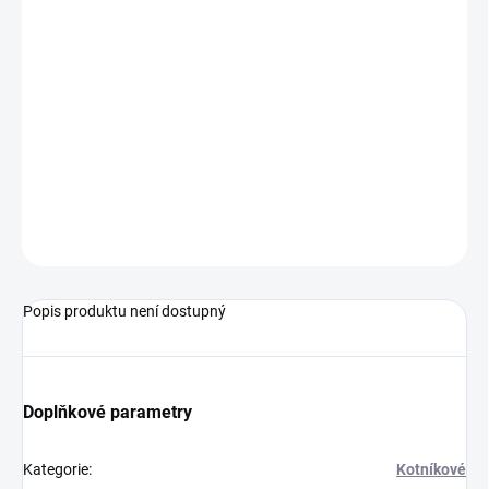
MŮŽEME DORUČIT DO:
ZVOLTE VARIANTU
−
+
Přidat do košíku
Zimní obuv od značky Timberland.
ZEPTAT SE
Popis produktu není dostupný
Doplňkové parametry
Kategorie
:
Kotníkové