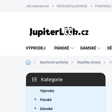
Přejít
Jak nakupovat
Obchodní podmínky
Podmínky 
na
obsah
VÝPRODEJ
PÁNSKÉ
DÁMSKÉ
DĚ
Domů
Sportovní potřeby
Doplňky stravy
V
P
Kategorie
o
Přeskočit
s
kategorie
t
Výprodej
r
Pánské
a
n
Dámské