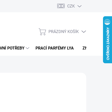
CZK
PRÁZDNÝ KOŠÍK
NÁKUPNÍ
KOŠÍK
VNÍ POTŘEBY
PRACÍ PARFÉMY LYA
ZNAČKY
 WELL
 Kč
ná
ADEM - ODESÍLÁME DO 3 DNŮ
:
EME DORUČIT