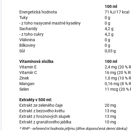
100 ml
Energetická hodnota
71 kJ/17 kcal
Tuky
0 g
- z toho nasycené mastné kyseliny
0 g
Sacharidy
4,2 g
- z toho cukry
4,2 g
Vláknina
0 g
Bílkoviny
0 g
Sůl
0,03 g
Vitamínová složka
100 ml
Vitamin E
2,4 mg (20 % 
Vitamín C
16 mg (20 % 
Zinek
1,0 mg (10 % 
Mangan
0,16 mg (8 % 
Selen
11 mcg (20 %
Extrakty v 500 ml:
Extrakt ze zeleného čaje
20 mg
Extrakt z bezového květu
13 mg
Extrakt z hroznových slupek
13 mg
Extrakt z granátového jablka
10 mg
* RHP - referenční hodnota příjmu (dříve doporučená denní dávka)