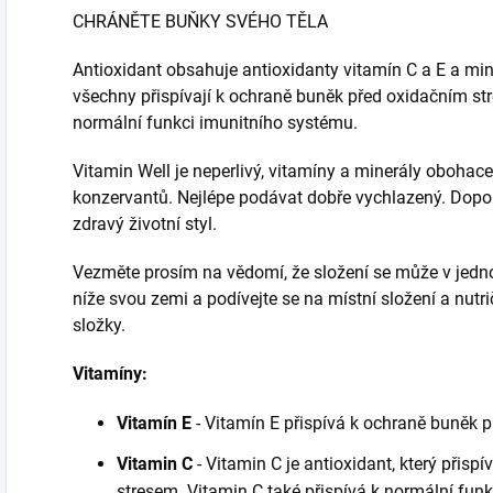
CHRÁNĚTE BUŇKY SVÉHO TĚLA
Antioxidant obsahuje antioxidanty vitamín C a E a min
všechny přispívají k ochraně buněk před oxidačním stre
normální funkci imunitního systému.
Vitamin Well je neperlivý, vitamíny a minerály obohac
konzervantů. Nejlépe podávat dobře vychlazený. Dopo
zdravý životní styl.
Vezměte prosím na vědomí, že složení se může v jednot
níže svou zemi a podívejte se na místní složení a nutr
složky.
Vitamíny:
Vitamín E
- Vitamín E přispívá k ochraně buněk 
Vitamin C
- Vitamin C je antioxidant, který přis
stresem. Vitamin C také přispívá k normální fun