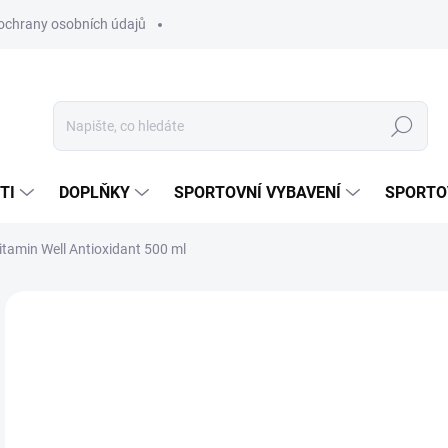
ochrany osobních údajů
Hledat
TI
DOPLŇKY
SPORTOVNÍ VYBAVENÍ
SPORTO
itamin Well Antioxidant 500 ml
Neohodnoceno
Podrobnosti hodnocení
ZNAČKA:
VITAMIN
49
Měr
SKL
cena
MŮŽ
DO: