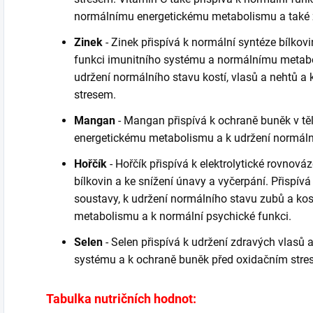
normálnímu energetickému metabolismu a také z
Zinek
- Zinek přispívá k normální syntéze bílkovi
funkci imunitního systému a normálnímu metabo
udržení normálního stavu kostí, vlasů a nehtů a
stresem.
Mangan
- Mangan přispívá k ochraně buněk v těl
energetickému metabolismu a k udržení normální
Hořčík
- Hořčík přispívá k elektrolytické rovnová
bílkovin a ke snížení únavy a vyčerpání. Přispív
soustavy, k udržení normálního stavu zubů a ko
metabolismu a k normální psychické funkci.
Selen
- Selen přispívá k udržení zdravých vlasů 
systému a k ochraně buněk před oxidačním stre
Tabulka nutričních hodnot: