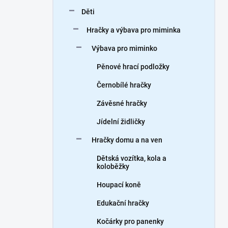
n
Děti
í
p
Hračky a výbava pro miminka
a
n
Výbava pro miminko
e
Pěnové hrací podložky
l
Černobílé hračky
Závěsné hračky
Jídelní židličky
Hračky domu a na ven
Dětská vozítka, kola a
koloběžky
Houpací koně
Edukační hračky
Kočárky pro panenky