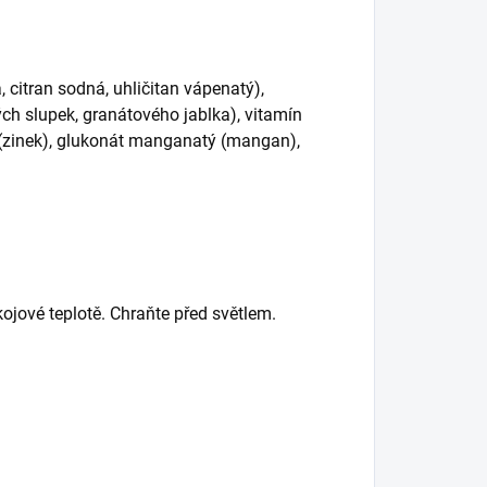
, citran sodná, uhličitan vápenatý),
ých slupek, granátového jablka), vitamín
ý (zinek), glukonát manganatý (mangan),
kojové teplotě. Chraňte před světlem.