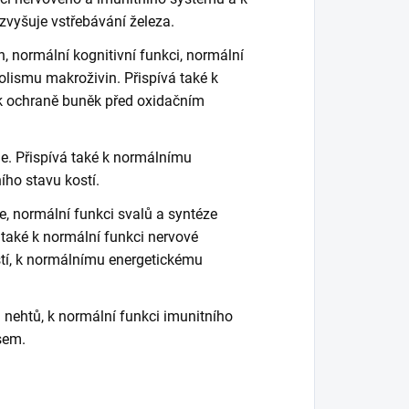
vyšuje vstřebávání železa.
n, normální kognitivní funkci, normální
lismu makroživin. Přispívá také k
 k ochraně buněk před oxidačním
e. Přispívá také k normálnímu
ho stavu kostí.
ze, normální funkci svalů a syntéze
á také k normální funkci nervové
stí, k normálnímu energetickému
a nehtů, k normální funkci imunitního
sem.