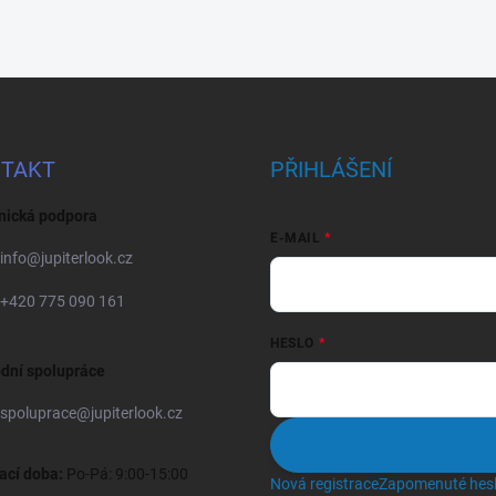
TAKT
PŘIHLÁŠENÍ
nická podpora
E-MAIL
info
@
jupiterlook.cz
+420 775 090 161
HESLO
dní spolupráce
spoluprace
@
jupiterlook.cz
ací doba:
Po-Pá: 9:00-15:00
Nová registrace
Zapomenuté hes