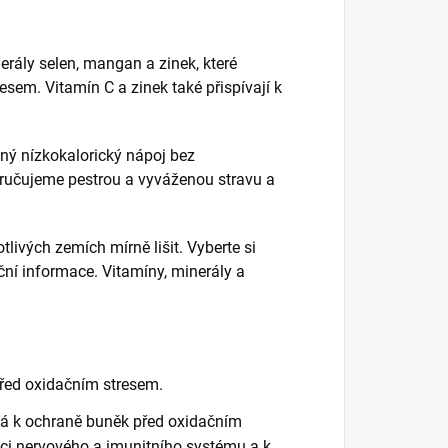
erály selen, mangan a zinek, které
sem. Vitamín C a zinek také přispívají k
ený nízkokalorický nápoj bez
ručujeme pestrou a vyváženou stravu a
livých zemích mírně lišit. Vyberte si
iční informace. Vitamíny, minerály a
před oxidačním stresem.
pívá k ochraně buněk před oxidačním
kci nervového a imunitního systému a k