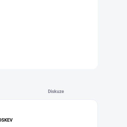
8.2026
−
+
Přidat do košíku
okalorický vitamínový nápoj s příchutí Broskve.
ILNÍ INFORMACE
ZEPTAT SE
Diskuze
OSKEV