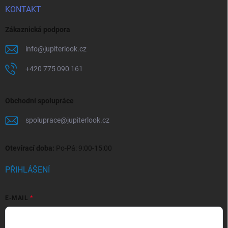
KONTAKT
Zákaznická podpora
info
@
jupiterlook.cz
+420 775 090 161
Obchodní spolupráce
spoluprace
@
jupiterlook.cz
Otevírací doba:
Po-Pá: 9:00-15:00
PŘIHLÁŠENÍ
E-MAIL