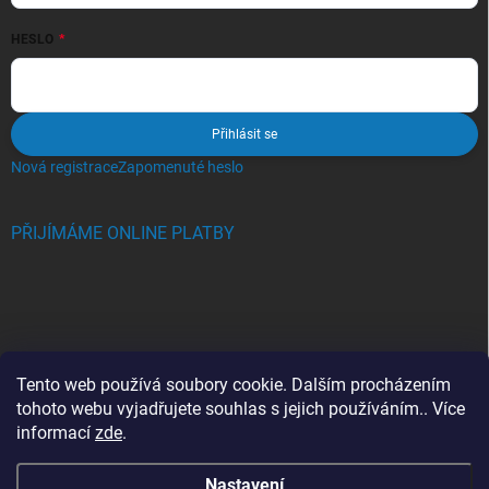
HESLO
Přihlásit se
Nová registrace
Zapomenuté heslo
PŘIJÍMÁME ONLINE PLATBY
BLOG
Tento web používá soubory cookie. Dalším procházením
tohoto webu vyjadřujete souhlas s jejich používáním.. Více
Crocs, proč se svět zamiloval do těchto bot a proč je MUSÍTE mít
informací
zde
.
také?
Nastavení