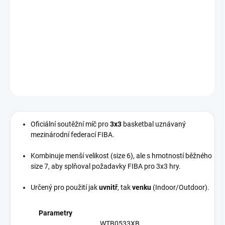
−
+
Přidat do košíku
Basketbalový míč od značky Wilson - velikost 6.
DETAILNÍ INFORMACE
ZEPTAT SE
Oficiální soutěžní míč pro
3x3
basketbal uznávaný
mezinárodní federací FIBA.
Kombinuje menší velikost (size 6), ale s hmotností běžného
size 7, aby splňoval požadavky FIBA pro 3x3 hry.
Určený pro použití jak
uvnitř
, tak
venku
(Indoor/Outdoor).
Parametry
WTB0533XB