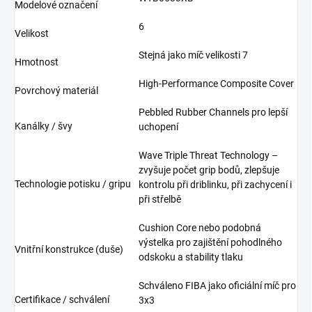
Modelové označení
6
Velikost
Stejná jako míč velikosti 7
Hmotnost
High-Performance Composite Cover
Povrchový materiál
Pebbled Rubber Channels pro lepší
Kanálky / švy
uchopení
Wave Triple Threat Technology –
zvyšuje počet grip bodů, zlepšuje
Technologie potisku / gripu
kontrolu při driblinku, při zachycení i
při střelbě
Cushion Core nebo podobná
výstelka pro zajištění pohodlného
Vnitřní konstrukce (duše)
odskoku a stability tlaku
Schváleno FIBA jako oficiální míč pro
Certifikace / schválení
3x3