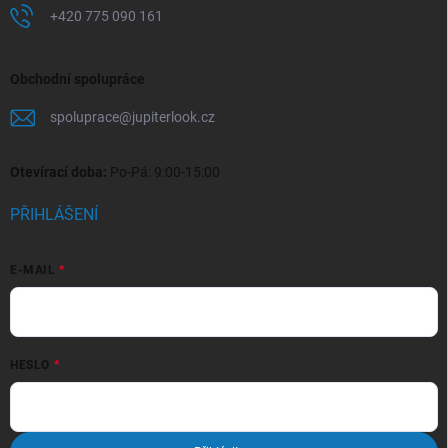
+420 775 090 161
Obchodní spolupráce
spoluprace
@
jupiterlook.cz
Otevírací doba:
Po-Pá: 9:00-15:00
PŘIHLÁŠENÍ
E-MAIL
HESLO