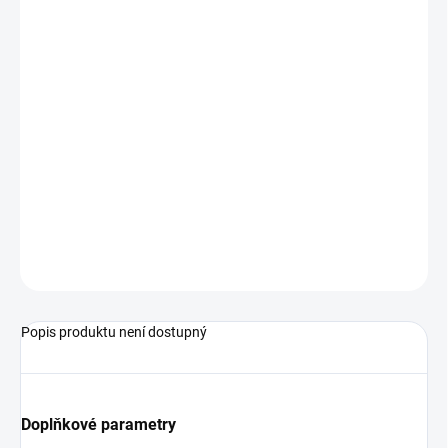
VARIANTA
MŮŽEME
DORUČIT DO:
14.8.2026
−
+
Přidat do košíku
Basketbalový míč od značky Wilson.
ZEPTAT SE
Popis produktu není dostupný
Doplňkové parametry