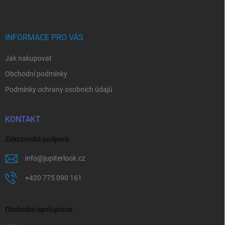
p
a
t
í
INFORMACE PRO VÁS
Jak nakupovat
Obchodní podmínky
Podmínky ochrany osobních údajů
KONTAKT
Zákaznická podpora
info
@
jupiterlook.cz
+420 775 090 161
Obchodní spolupráce