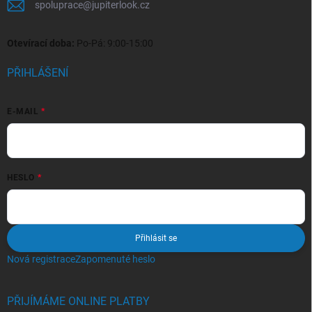
spoluprace
@
jupiterlook.cz
Otevírací doba:
Po-Pá: 9:00-15:00
PŘIHLÁŠENÍ
E-MAIL
HESLO
Přihlásit se
Nová registrace
Zapomenuté heslo
PŘIJÍMÁME ONLINE PLATBY