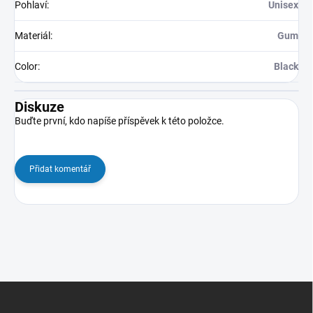
Pohlaví
:
Unisex
Materiál
:
Gum
Color
:
Black
Diskuze
Buďte první, kdo napíše příspěvek k této položce.
Přidat komentář
Z
á