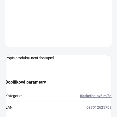
−
+
Přidat do košíku
Basketbalový míč vhodný na venkovní hřiště od značky Wilson.
ZEPTAT SE
Popis produktu není dostupný
Doplňkové parametry
Kategorie
:
Basketbalové míče
EAN
:
097512625708