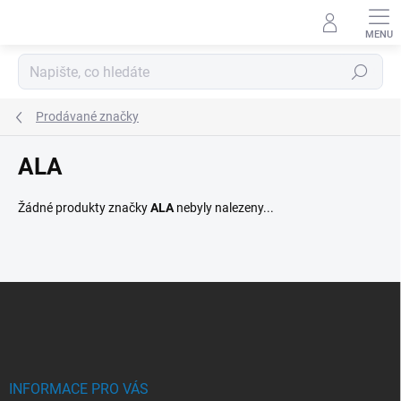
Přejít
na
obsah
Hledat
Prodávané značky
ALA
Žádné produkty značky
ALA
nebyly nalezeny...
Z
á
p
a
t
í
INFORMACE PRO VÁS