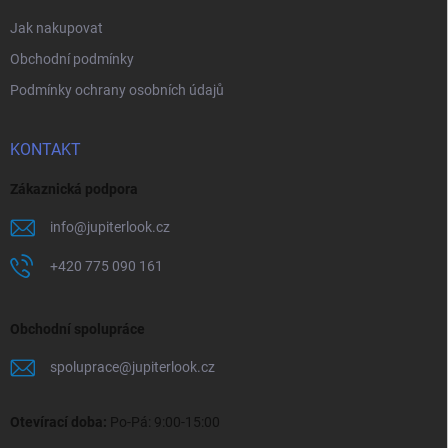
Jak nakupovat
Obchodní podmínky
Podmínky ochrany osobních údajů
KONTAKT
Zákaznická podpora
info
@
jupiterlook.cz
+420 775 090 161
Obchodní spolupráce
spoluprace
@
jupiterlook.cz
Otevírací doba:
Po-Pá: 9:00-15:00