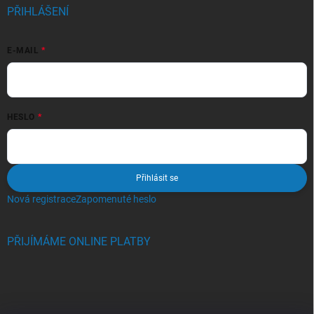
PŘIHLÁŠENÍ
E-MAIL
HESLO
Přihlásit se
Nová registrace
Zapomenuté heslo
PŘIJÍMÁME ONLINE PLATBY