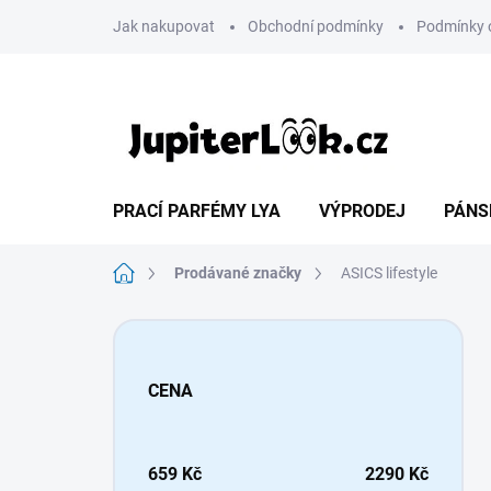
Přejít
Jak nakupovat
Obchodní podmínky
Podmínky 
na
obsah
PRACÍ PARFÉMY LYA
VÝPRODEJ
PÁNS
Domů
Prodávané značky
ASICS lifestyle
P
o
s
CENA
t
r
a
n
659
Kč
2290
Kč