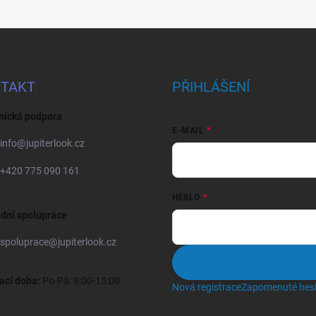
TAKT
PŘIHLÁŠENÍ
nická podpora
E-MAIL
info
@
jupiterlook.cz
+420 775 090 161
HESLO
dní spolupráce
spoluprace
@
jupiterlook.cz
ací doba:
Po-Pá: 9:00-15:00
Nová registrace
Zapomenuté hes