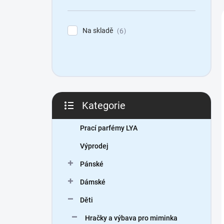
n
í
p
Na skladě
6
a
n
e
l
Kategorie
Přeskočit
kategorie
Prací parfémy LYA
Výprodej
Pánské
Dámské
Děti
Hračky a výbava pro miminka