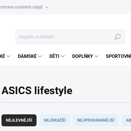
ochrany osobních údajů
Hledat
KÉ
DÁMSKÉ
DĚTI
DOPLŇKY
SPORTOVNÍ
ASICS lifestyle
Ř
a
NEJLEVNĚJŠÍ
NEJDRAŽŠÍ
NEJPRODÁVANĚJŠÍ
A
z
e