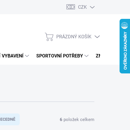
CZK
PRÁZDNÝ KOŠÍK
NÁKUPNÍ
KOŠÍK
 VYBAVENÍ
SPORTOVNÍ POTŘEBY
ZNAČKY
6
položek celkem
BECEDNĚ