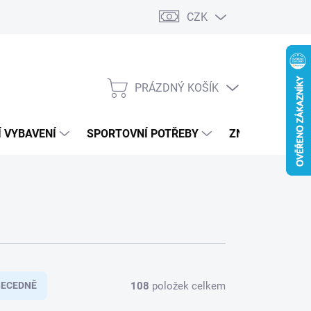
CZK
PRÁZDNÝ KOŠÍK
NÁKUPNÍ
KOŠÍK
 VYBAVENÍ
SPORTOVNÍ POTŘEBY
ZNAČKY
108
položek celkem
BECEDNĚ