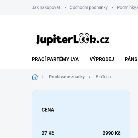
Přejít
Jak nakupovat
Obchodní podmínky
Podmínky 
na
obsah
PRACÍ PARFÉMY LYA
VÝPRODEJ
PÁNS
Domů
Prodávané značky
BioTech
P
o
s
CENA
t
r
a
n
27
Kč
2990
Kč