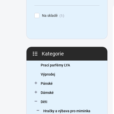
n
í
p
Na skladě
1
a
n
e
l
Kategorie
Přeskočit
kategorie
Prací parfémy LYA
Výprodej
Pánské
Dámské
Děti
Hračky a výbava pro miminka