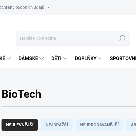
ochrany osobních údajů
Hledat
KÉ
DÁMSKÉ
DĚTI
DOPLŇKY
SPORTOVNÍ
BioTech
Ř
a
NEJLEVNĚJŠÍ
NEJDRAŽŠÍ
NEJPRODÁVANĚJŠÍ
A
z
e