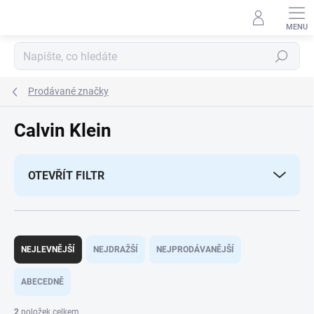
Přejít
na
obsah
Hledat
Prodávané značky
Calvin Klein
OTEVŘÍT FILTR
Ř
a
NEJLEVNĚJŠÍ
NEJDRAŽŠÍ
NEJPRODÁVANĚJŠÍ
z
e
ABECEDNĚ
n
í
2
položek celkem