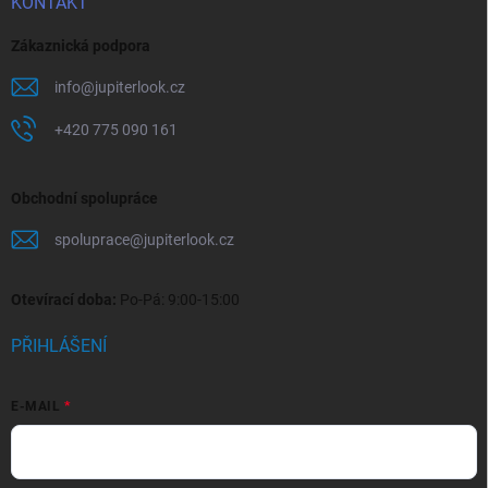
KONTAKT
Zákaznická podpora
info
@
jupiterlook.cz
+420 775 090 161
Obchodní spolupráce
spoluprace
@
jupiterlook.cz
Otevírací doba:
Po-Pá: 9:00-15:00
PŘIHLÁŠENÍ
E-MAIL