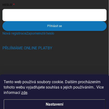
HESLO
Přihlásit se
Nová registrace
Zapomenuté heslo
PŘIJÍMÁME ONLINE PLATBY
BLOG
Tento web používá soubory cookie. Dalším procházením
tohoto webu vyjadřujete souhlas s jejich používáním.. Více
Crocs, proč se svět zamiloval do těchto bot a proč je MUSÍTE mít
informací
zde
.
také?
Nastavení