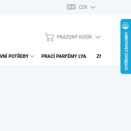
CZK
PRÁZDNÝ KOŠÍK
NÁKUPNÍ
KOŠÍK
VNÍ POTŘEBY
PRACÍ PARFÉMY LYA
ZNAČKY