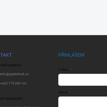
TAKT
PŘIHLÁŠENÍ
nická podpora
E-MAIL
info
@
jupiterlook.cz
+420 775 090 161
HESLO
dní spolupráce