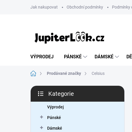
Přejít
Jak nakupovat
Obchodní podmínky
Podmínky 
na
obsah
VÝPRODEJ
PÁNSKÉ
DÁMSKÉ
DĚ
Domů
Prodávané značky
Celsius
P
Kategorie
o
Přeskočit
s
kategorie
t
Výprodej
r
Pánské
a
n
Dámské