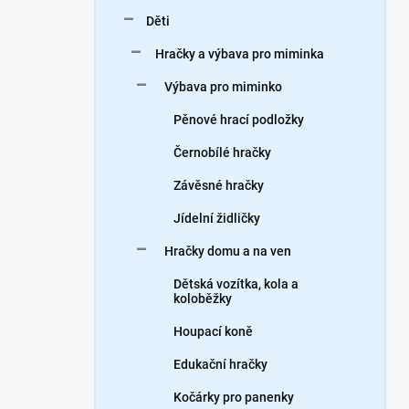
n
Děti
í
p
Hračky a výbava pro miminka
a
n
Výbava pro miminko
e
Pěnové hrací podložky
l
Černobílé hračky
Závěsné hračky
Jídelní židličky
Hračky domu a na ven
Dětská vozítka, kola a
koloběžky
Houpací koně
Edukační hračky
Kočárky pro panenky