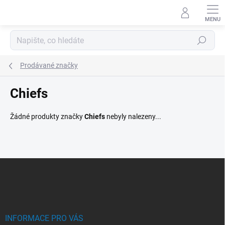
Přejít
na
obsah
Hledat
Prodávané značky
Chiefs
Žádné produkty značky
Chiefs
nebyly nalezeny...
Z
á
p
a
t
í
INFORMACE PRO VÁS