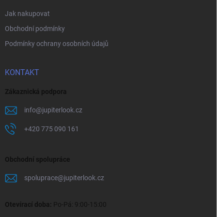
Jak nakupovat
Obchodní podmínky
Podmínky ochrany osobních údajů
KONTAKT
Zákaznická podpora
info
@
jupiterlook.cz
+420 775 090 161
Obchodní spolupráce
spoluprace
@
jupiterlook.cz
Otevírací doba:
Po-Pá: 9:00-15:00