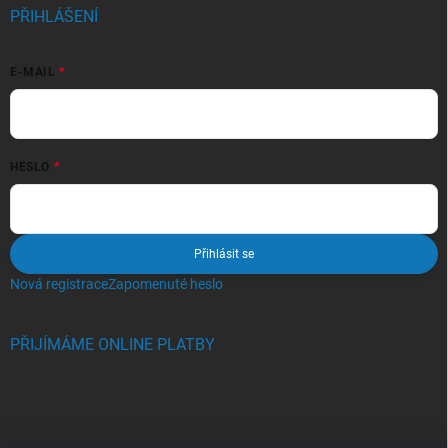
PŘIHLÁŠENÍ
E-MAIL
HESLO
Přihlásit se
Nová registrace
Zapomenuté heslo
PŘIJÍMÁME ONLINE PLATBY