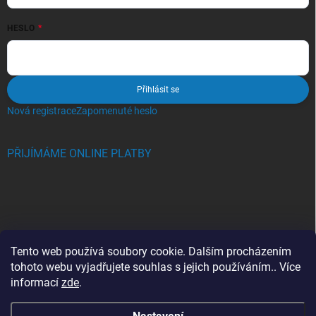
HESLO
Přihlásit se
Nová registrace
Zapomenuté heslo
PŘIJÍMÁME ONLINE PLATBY
BLOG
Tento web používá soubory cookie. Dalším procházením
tohoto webu vyjadřujete souhlas s jejich používáním.. Více
Crocs, proč se svět zamiloval do těchto bot a proč je MUSÍTE mít
informací
zde
.
také?