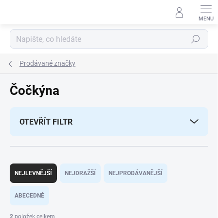
Přejít
na
obsah
Hledat
Prodávané značky
Čočkýna
OTEVŘÍT FILTR
Ř
a
NEJLEVNĚJŠÍ
NEJDRAŽŠÍ
NEJPRODÁVANĚJŠÍ
z
e
ABECEDNĚ
n
í
2
položek celkem