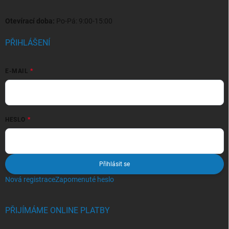
Otevírací doba:
Po-Pá: 9:00-15:00
PŘIHLÁŠENÍ
E-MAIL
HESLO
Přihlásit se
Nová registrace
Zapomenuté heslo
PŘIJÍMÁME ONLINE PLATBY