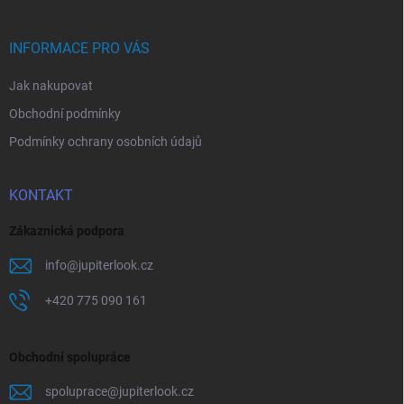
í
a
y
t
v
ý
í
INFORMACE PRO VÁS
p
i
Jak nakupovat
s
u
Obchodní podmínky
Podmínky ochrany osobních údajů
KONTAKT
Zákaznická podpora
info
@
jupiterlook.cz
+420 775 090 161
Obchodní spolupráce
spoluprace
@
jupiterlook.cz