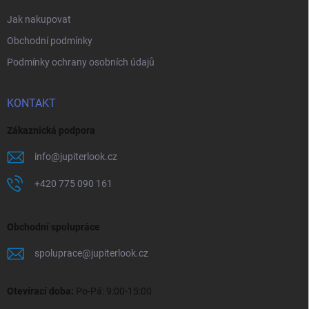
Jak nakupovat
Obchodní podmínky
Podmínky ochrany osobních údajů
KONTAKT
Zákaznická podpora
info
@
jupiterlook.cz
+420 775 090 161
Obchodní spolupráce
spoluprace
@
jupiterlook.cz
Otevírací doba:
Po-Pá: 9:00-15:00