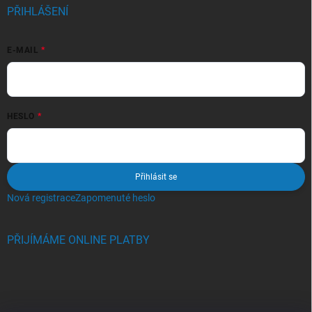
PŘIHLÁŠENÍ
E-MAIL
HESLO
Přihlásit se
Nová registrace
Zapomenuté heslo
PŘIJÍMÁME ONLINE PLATBY