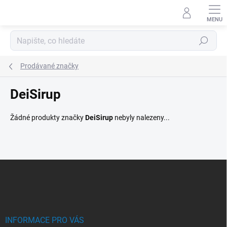
Přejít
na
obsah
Hledat
Prodávané značky
DeiSirup
Žádné produkty značky
DeiSirup
nebyly nalezeny...
Z
á
p
a
t
í
INFORMACE PRO VÁS