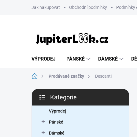
Přejít
Jak nakupovat
Obchodní podmínky
Podmínky 
na
obsah
VÝPRODEJ
PÁNSKÉ
DÁMSKÉ
DĚ
Domů
Prodávané značky
Descanti
P
Kategorie
o
Přeskočit
s
kategorie
t
Výprodej
r
Pánské
a
n
Dámské