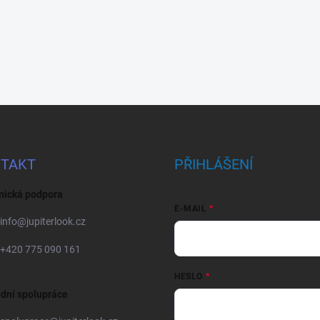
TAKT
PŘIHLÁŠENÍ
nická podpora
E-MAIL
info
@
jupiterlook.cz
+420 775 090 161
HESLO
dní spolupráce