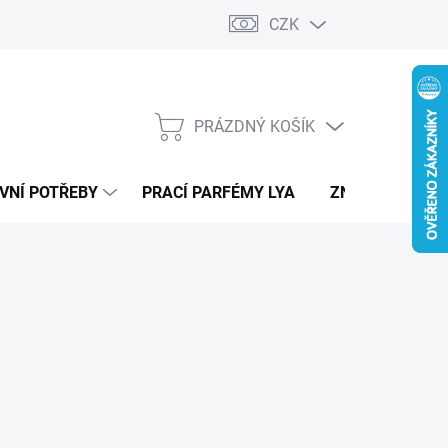
CZK
PRÁZDNÝ KOŠÍK
NÁKUPNÍ
KOŠÍK
VNÍ POTŘEBY
PRACÍ PARFÉMY LYA
ZNAČKY