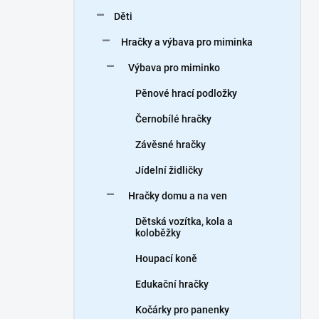
n
Děti
í
p
Hračky a výbava pro miminka
a
n
Výbava pro miminko
e
Pěnové hrací podložky
l
Černobílé hračky
Závěsné hračky
Jídelní židličky
Hračky domu a na ven
Dětská vozítka, kola a
koloběžky
Houpací koně
Edukační hračky
Kočárky pro panenky