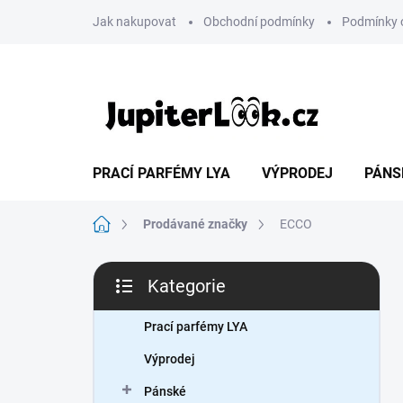
Přejít
Jak nakupovat
Obchodní podmínky
Podmínky 
na
obsah
PRACÍ PARFÉMY LYA
VÝPRODEJ
PÁNS
Domů
Prodávané značky
ECCO
P
Kategorie
o
Přeskočit
s
kategorie
t
Prací parfémy LYA
r
Výprodej
a
n
Pánské