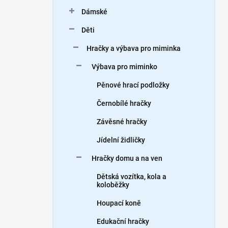
n
Dámské
í
p
Děti
a
n
Hračky a výbava pro miminka
e
Výbava pro miminko
l
Pěnové hrací podložky
Černobílé hračky
Závěsné hračky
Jídelní židličky
Hračky domu a na ven
Dětská vozítka, kola a
koloběžky
Houpací koně
Edukační hračky