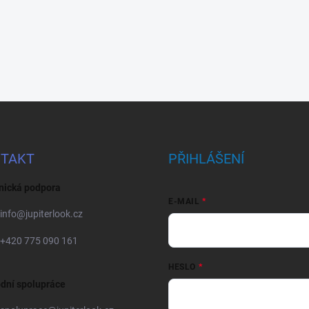
TAKT
PŘIHLÁŠENÍ
nická podpora
E-MAIL
info
@
jupiterlook.cz
+420 775 090 161
HESLO
dní spolupráce