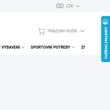
CZK
PRÁZDNÝ KOŠÍK
NÁKUPNÍ
KOŠÍK
 VYBAVENÍ
SPORTOVNÍ POTŘEBY
ZNAČKY