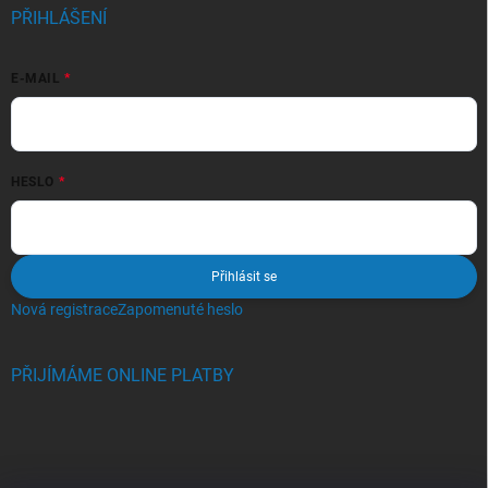
PŘIHLÁŠENÍ
E-MAIL
HESLO
Přihlásit se
Nová registrace
Zapomenuté heslo
PŘIJÍMÁME ONLINE PLATBY