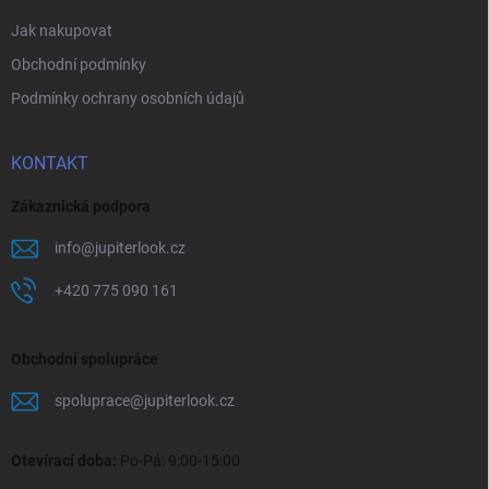
Jak nakupovat
Obchodní podmínky
Podmínky ochrany osobních údajů
KONTAKT
Zákaznická podpora
info
@
jupiterlook.cz
+420 775 090 161
Obchodní spolupráce
spoluprace
@
jupiterlook.cz
Otevírací doba:
Po-Pá: 9:00-15:00