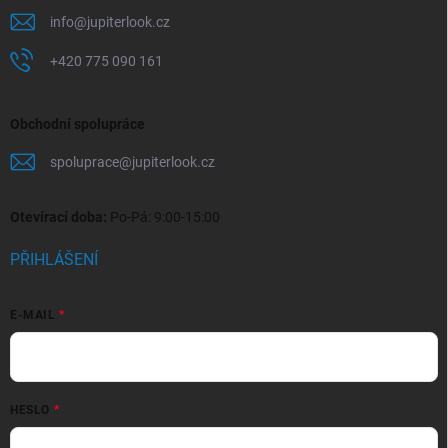
info
@
jupiterlook.cz
+420 775 090 161
Obchodní spolupráce
spoluprace
@
jupiterlook.cz
Otevírací doba:
Po-Pá: 9:00-15:00
PŘIHLÁŠENÍ
E-MAIL
HESLO