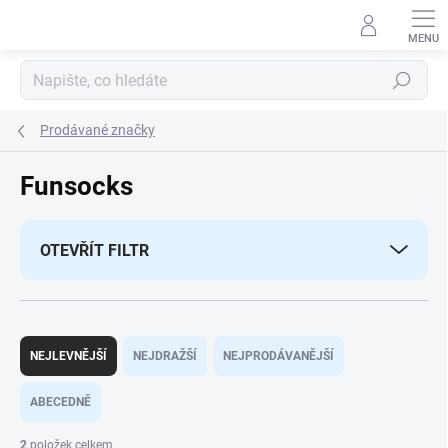
Přejít
na
obsah
Hledat
Prodávané značky
Funsocks
OTEVŘÍT FILTR
Ř
a
NEJLEVNĚJŠÍ
NEJDRAŽŠÍ
NEJPRODÁVANĚJŠÍ
z
e
ABECEDNĚ
n
í
2
položek celkem