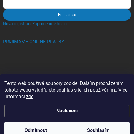
Přihlásit se
Nová registrace
Zapomenuté heslo
PŘIJÍMÁME ONLINE PLATBY
BLOG
Tento web používá soubory cookie. Dalším procházením
tohoto webu vyjadřujete souhlas s jejich používáním.. Více
Crocs, proč se svět zamiloval do těchto bot a proč je MUSÍTE mít
informací
zde
.
také?
Nastavení
Copyright 2026
Jupiterlook.cz
. Všechna práva vyhrazena.
Odmítnout
Souhlasím