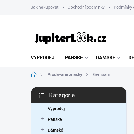
Přejít
Jak nakupovat
Obchodní podmínky
Podmínky 
na
obsah
VÝPRODEJ
PÁNSKÉ
DÁMSKÉ
DĚ
Domů
Prodávané značky
Gemuani
P
Kategorie
o
Přeskočit
s
kategorie
t
Výprodej
r
Pánské
a
n
Dámské