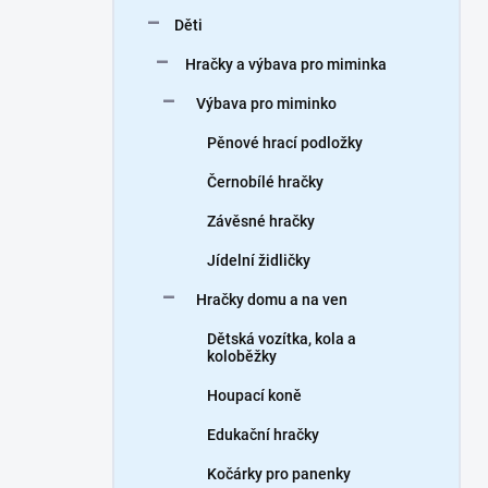
n
Děti
í
p
Hračky a výbava pro miminka
a
n
Výbava pro miminko
e
Pěnové hrací podložky
l
Černobílé hračky
Závěsné hračky
Jídelní židličky
Hračky domu a na ven
Dětská vozítka, kola a
koloběžky
Houpací koně
Edukační hračky
Kočárky pro panenky