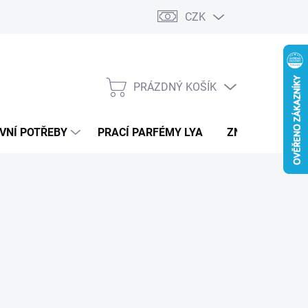
CZK
PRÁZDNÝ KOŠÍK
NÁKUPNÍ
KOŠÍK
VNÍ POTŘEBY
PRACÍ PARFÉMY LYA
ZNAČKY