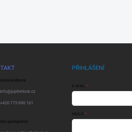
TAKT
PŘIHLÁŠENÍ
nická podpora
E-MAIL
info
@
jupiterlook.cz
+420 775 090 161
HESLO
dní spolupráce