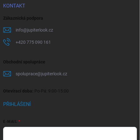
KONTAKT
Zákaznická podpora
info
@
jupiterlook.cz
+420 775 090 161
Obchodní spolupráce
spoluprace
@
jupiterlook.cz
Otevírací doba:
Po-Pá: 9:00-15:00
PŘIHLÁŠENÍ
E-MAIL