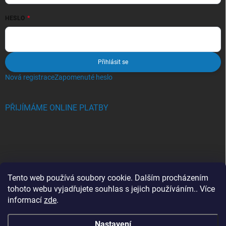
HESLO
Přihlásit se
Nová registrace
Zapomenuté heslo
PŘIJÍMÁME ONLINE PLATBY
BLOG
Tento web používá soubory cookie. Dalším procházením
tohoto webu vyjadřujete souhlas s jejich používáním.. Více
Crocs, proč se svět zamiloval do těchto bot a proč je MUSÍTE mít
informací
zde
.
také?
Nastavení