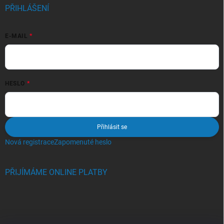
PŘIHLÁŠENÍ
E-MAIL
HESLO
Přihlásit se
Nová registrace
Zapomenuté heslo
PŘIJÍMÁME ONLINE PLATBY