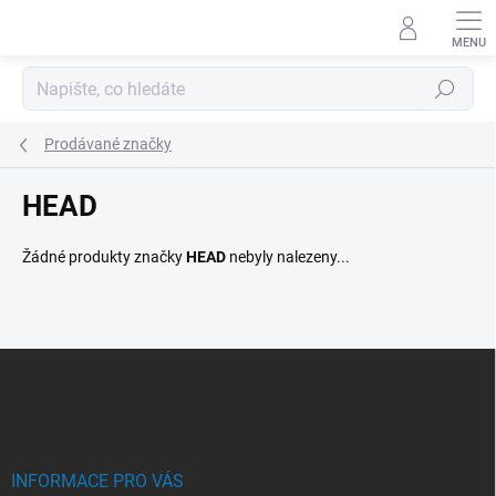
Přejít
na
obsah
Hledat
Prodávané značky
HEAD
Žádné produkty značky
HEAD
nebyly nalezeny...
Z
á
p
a
t
í
INFORMACE PRO VÁS