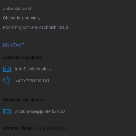
Jak nakupovat
Obchodní podmínky
Podmínky ochrany osobních údajů
KONTAKT
Zákaznická podpora
info
@
jupiterlook.cz
+420 775 090 161
Obchodní spolupráce
spoluprace
@
jupiterlook.cz
Otevírací doba:
Po-Pá: 9:00-15:00