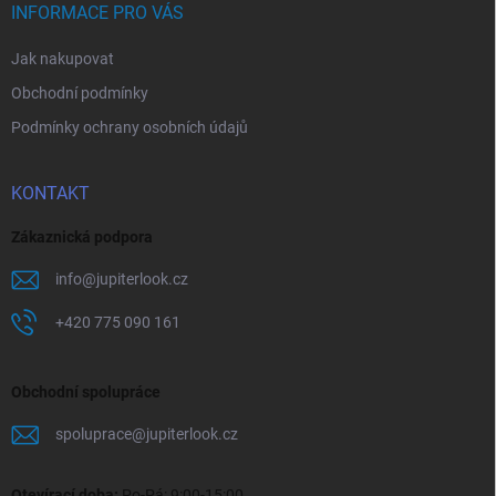
í
INFORMACE PRO VÁS
Jak nakupovat
Obchodní podmínky
Podmínky ochrany osobních údajů
KONTAKT
Zákaznická podpora
info
@
jupiterlook.cz
+420 775 090 161
Obchodní spolupráce
spoluprace
@
jupiterlook.cz
Otevírací doba:
Po-Pá: 9:00-15:00