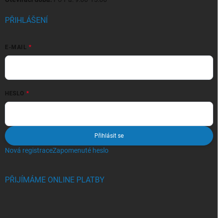
PŘIHLÁŠENÍ
E-MAIL
HESLO
Přihlásit se
Nová registrace
Zapomenuté heslo
PŘIJÍMÁME ONLINE PLATBY