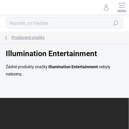
Přejít
na
obsah
Hledat
Prodávané značky
Illumination Entertainment
Žádné produkty značky
Illumination Entertainment
nebyly
nalezeny...
Z
á
p
a
t