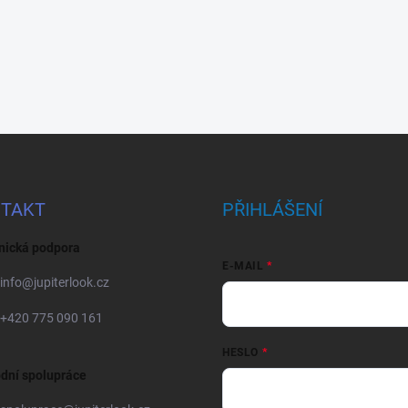
TAKT
PŘIHLÁŠENÍ
nická podpora
E-MAIL
info
@
jupiterlook.cz
+420 775 090 161
HESLO
dní spolupráce