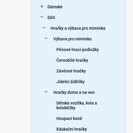
n
Dámské
í
p
Děti
a
n
Hračky a výbava pro miminka
e
Výbava pro miminko
l
Pěnové hrací podložky
Černobílé hračky
Závěsné hračky
Jídelní židličky
Hračky domu a na ven
Dětská vozítka, kola a
koloběžky
Houpací koně
Edukační hračky