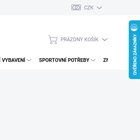
CZK
PRÁZDNÝ KOŠÍK
NÁKUPNÍ
KOŠÍK
 VYBAVENÍ
SPORTOVNÍ POTŘEBY
ZNAČKY