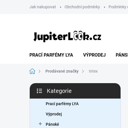
Přejít
Jak nakupovat
Obchodní podmínky
Podmínky 
na
obsah
PRACÍ PARFÉMY LYA
VÝPRODEJ
PÁNS
Domů
Prodávané značky
Intex
P
Kategorie
o
Přeskočit
s
kategorie
t
Prací parfémy LYA
r
Výprodej
a
n
Pánské