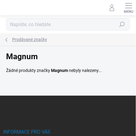
Přejít
na
obsah
Hledat
Prodávané značky
Magnum
Žádné produkty značky
Magnum
nebyly nalezeny...
Z
á
p
a
t
í
INFORMACE PRO VÁS