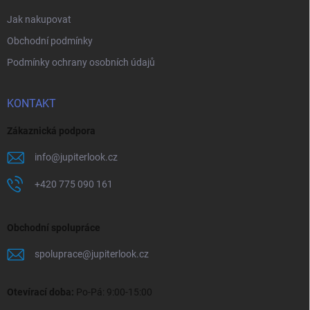
Jak nakupovat
Obchodní podmínky
Podmínky ochrany osobních údajů
KONTAKT
Zákaznická podpora
info
@
jupiterlook.cz
+420 775 090 161
Obchodní spolupráce
spoluprace
@
jupiterlook.cz
Otevírací doba:
Po-Pá: 9:00-15:00