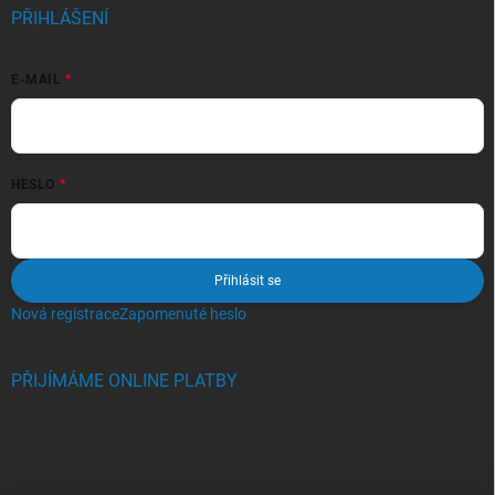
PŘIHLÁŠENÍ
E-MAIL
HESLO
Přihlásit se
Nová registrace
Zapomenuté heslo
PŘIJÍMÁME ONLINE PLATBY