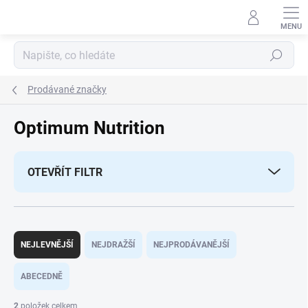
Přejít
na
obsah
Hledat
Prodávané značky
Optimum Nutrition
OTEVŘÍT FILTR
Ř
a
NEJLEVNĚJŠÍ
NEJDRAŽŠÍ
NEJPRODÁVANĚJŠÍ
z
e
ABECEDNĚ
n
í
2
položek celkem