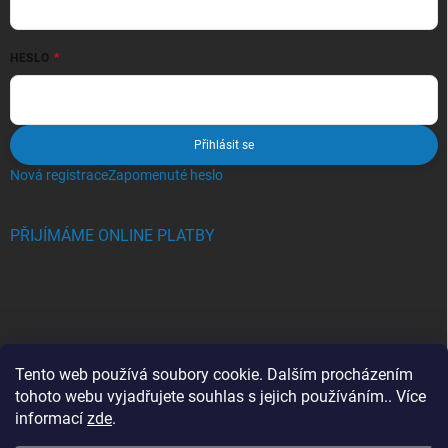
HESLO
Přihlásit se
Nová registrace
Zapomenuté heslo
PŘIJÍMÁME ONLINE PLATBY
BLOG
Tento web používá soubory cookie. Dalším procházením
tohoto webu vyjadřujete souhlas s jejich používáním.. Více
Crocs, proč se svět zamiloval do těchto bot a proč je MUSÍTE mít
informací
zde
.
také?