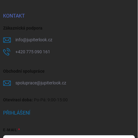
KONTAKT
Zákaznická podpora
info
@
jupiterlook.cz
+420 775 090 161
Obchodní spolupráce
spoluprace
@
jupiterlook.cz
Otevírací doba:
Po-Pá: 9:00-15:00
PŘIHLÁŠENÍ
E-MAIL