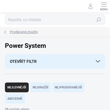
Přejít
na
obsah
Hledat
Prodávané značky
Power System
OTEVŘÍT FILTR
Ř
a
NEJLEVNĚJŠÍ
NEJDRAŽŠÍ
NEJPRODÁVANĚJŠÍ
z
e
ABECEDNĚ
n
í
29
položek celkem