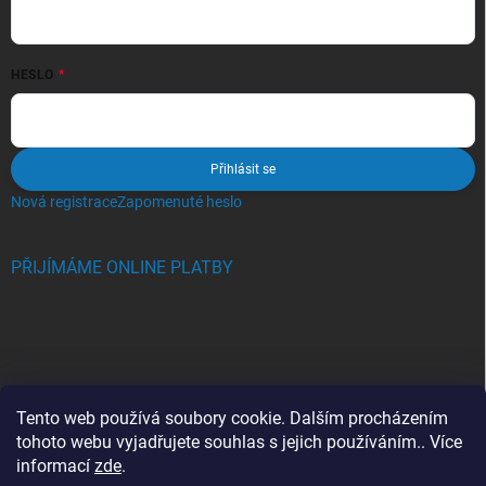
HESLO
Přihlásit se
Nová registrace
Zapomenuté heslo
PŘIJÍMÁME ONLINE PLATBY
BLOG
Tento web používá soubory cookie. Dalším procházením
tohoto webu vyjadřujete souhlas s jejich používáním.. Více
Crocs, proč se svět zamiloval do těchto bot a proč je MUSÍTE mít
informací
zde
.
také?