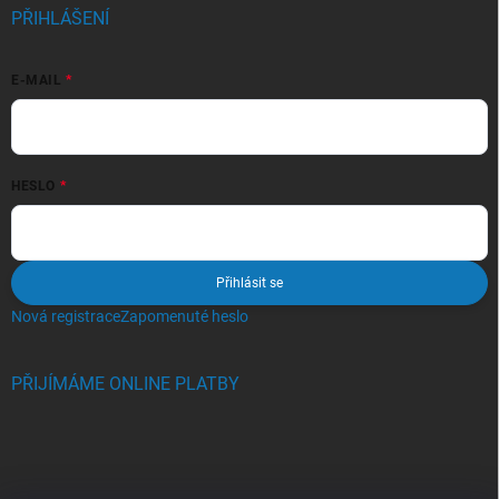
PŘIHLÁŠENÍ
E-MAIL
HESLO
Přihlásit se
Nová registrace
Zapomenuté heslo
PŘIJÍMÁME ONLINE PLATBY