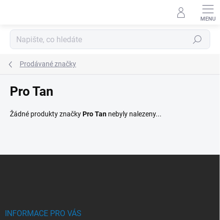
Přejít
na
obsah
Hledat
Prodávané značky
Pro Tan
Žádné produkty značky
Pro Tan
nebyly nalezeny...
Z
á
p
a
t
í
INFORMACE PRO VÁS