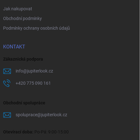
Jak nakupovat
Obchodní podmínky
Podmínky ochrany osobních údajů
KONTAKT
Zákaznická podpora
info
@
jupiterlook.cz
+420 775 090 161
Obchodní spolupráce
spoluprace
@
jupiterlook.cz
Otevírací doba:
Po-Pá: 9:00-15:00