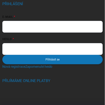
PŘIHLÁŠENÍ
E-MAIL
HESLO
Přihlásit se
Nová registrace
Zapomenuté heslo
PŘIJÍMÁME ONLINE PLATBY