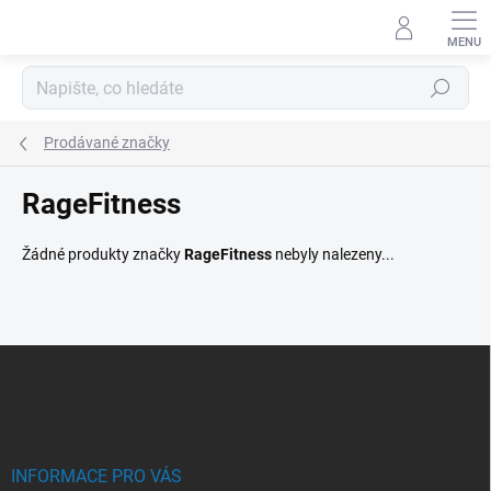
Přejít
na
obsah
Hledat
Prodávané značky
RageFitness
Žádné produkty značky
RageFitness
nebyly nalezeny...
Z
á
p
a
t
í
INFORMACE PRO VÁS