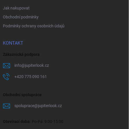
Jak nakupovat
Obchodní podmínky
Podmínky ochrany osobních údajů
KONTAKT
Zákaznická podpora
info
@
jupiterlook.cz
+420 775 090 161
Obchodní spolupráce
spoluprace
@
jupiterlook.cz
Otevírací doba:
Po-Pá: 9:00-15:00