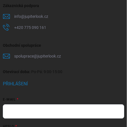
Zákaznická podpora
info
@
jupiterlook.cz
+420 775 090 161
Obchodní spolupráce
spoluprace
@
jupiterlook.cz
Otevírací doba:
Po-Pá: 9:00-15:00
PŘIHLÁŠENÍ
E-MAIL
HESLO