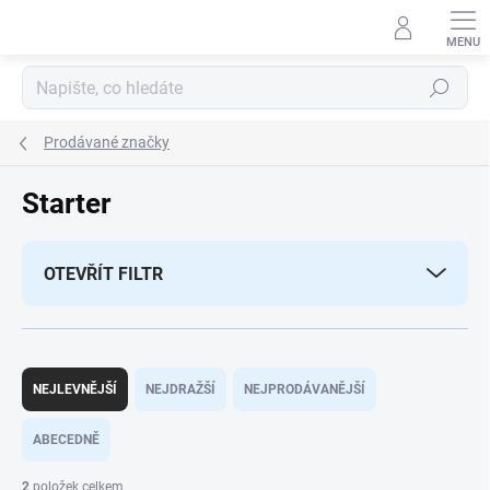
Přejít
na
obsah
Hledat
Prodávané značky
Starter
OTEVŘÍT FILTR
Ř
a
NEJLEVNĚJŠÍ
NEJDRAŽŠÍ
NEJPRODÁVANĚJŠÍ
z
e
ABECEDNĚ
n
í
2
položek celkem