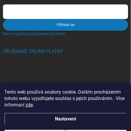
Přihlásit se
Nová registrace
Zapomenuté heslo
PŘIJÍMÁME ONLINE PLATBY
BLOG
Tento web používá soubory cookie. Dalším procházením
tohoto webu vyjadřujete souhlas s jejich používáním.. Více
Crocs, proč se svět zamiloval do těchto bot a proč je MUSÍTE mít
informací
zde
.
také?
Nastavení