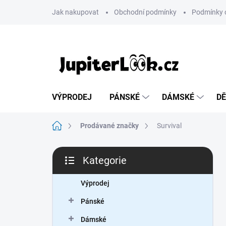
Přejít
Jak nakupovat
Obchodní podmínky
Podmínky 
na
obsah
VÝPRODEJ
PÁNSKÉ
DÁMSKÉ
DĚ
Domů
Prodávané značky
Survival
P
Kategorie
o
Přeskočit
s
kategorie
t
Výprodej
r
Pánské
a
n
Dámské