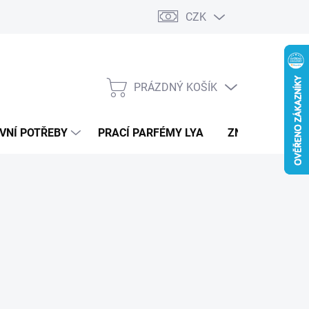
CZK
PRÁZDNÝ KOŠÍK
NÁKUPNÍ
KOŠÍK
VNÍ POTŘEBY
PRACÍ PARFÉMY LYA
ZNAČKY