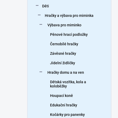
n
Děti
í
p
Hračky a výbava pro miminka
a
n
Výbava pro miminko
e
Pěnové hrací podložky
l
Černobílé hračky
Závěsné hračky
Jídelní židličky
Hračky domu a na ven
Dětská vozítka, kola a
koloběžky
Houpací koně
Edukační hračky
Kočárky pro panenky