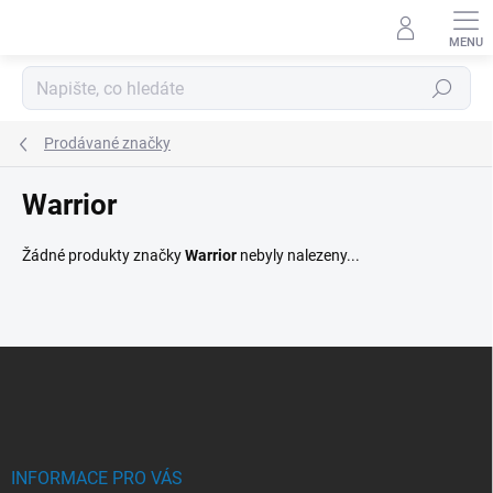
Přejít
na
obsah
Hledat
Prodávané značky
Warrior
Žádné produkty značky
Warrior
nebyly nalezeny...
Z
á
p
a
t
í
INFORMACE PRO VÁS