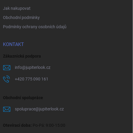
Jak nakupovat
Obchodní podmínky
Podmínky ochrany osobních údajů
KONTAKT
Zákaznická podpora
info
@
jupiterlook.cz
+420 775 090 161
Obchodní spolupráce
spoluprace
@
jupiterlook.cz
Otevírací doba:
Po-Pá: 9:00-15:00