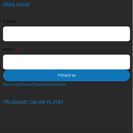
PŘIHLÁŠENÍ
E-MAIL
HESLO
Přihlásit se
Nová registrace
Zapomenuté heslo
PŘIJÍMÁME ONLINE PLATBY