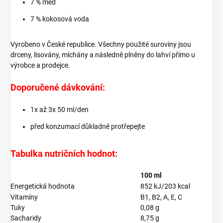
7 % med
7 % kokosová voda
Vyrobeno v České republice. Všechny použité suroviny jsou
drceny, lisovány, míchány a následně plněny do lahví přímo u
výrobce a prodejce.
Doporučené dávkování:
1x až 3x 50 ml/den
před konzumací důkladně protřepejte
Tabulka nutričních hodnot:
100 ml
Energetická hodnota
852 kJ/203 kcal
Vitamíny
B1, B2, A, E, C
Tuky
0,08 g
Sacharidy
8,75 g