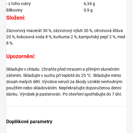
- z toho cukry
6,34 g
Bílkoviny
0,9 g
Složení:
Zázvorový macerát 30 %, zázvorový výluh 30 %, citronová šťáva
20 %, kokosová voda 8 %, kurkuma 2 %, kampotský pepř 2 %, med
8 %.
Upozornění:
Skladujte v chladu. Chraňte před mrazem a přímým slunečním
zářením. Skladujte v suchu při teplotě do 25 °C. Skladujte mimo
dosah malých dětí. Výrobce neručí za škody vzniklé nevhodným
použitím nebo skladováním. Nepřekračujte doporučenou denní
dávku. Výrobek je pasterován. Po otevření spotřebujte do 7 dní.
Doplňkové parametry