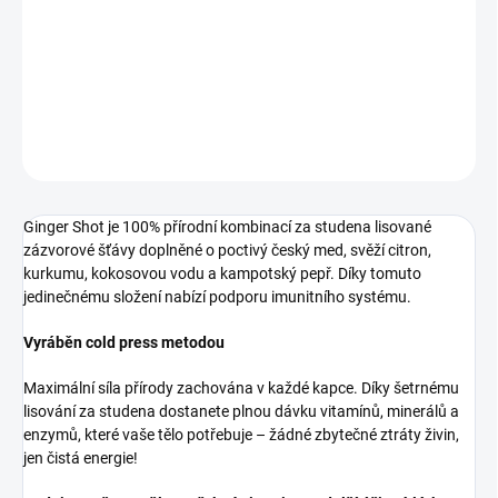
zázvorové šťávy doplněné o poctivý český med, svěží citron,
kurkumu, kokosovou vodu a kampotský pepř. Posílí Vaši imunitu a
povzbudí mysl.
DETAILNÍ INFORMACE
ZEPTAT SE
Ginger Shot je 100% přírodní kombinací za studena lisované
zázvorové šťávy doplněné o poctivý český med, svěží citron,
kurkumu, kokosovou vodu a kampotský pepř. Díky tomuto
jedinečnému složení nabízí podporu imunitního systému.
Vyráběn cold press metodou
Maximální síla přírody zachována v každé kapce. Díky šetrnému
lisování za studena dostanete plnou dávku vitamínů, minerálů a
enzymů, které vaše tělo potřebuje – žádné zbytečné ztráty živin,
jen čistá energie!