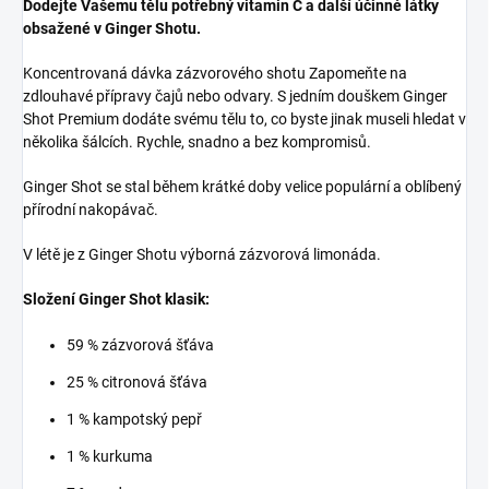
Dodejte Vašemu tělu potřebný vitamin C a další účinné látky
obsažené v Ginger Shotu.
Koncentrovaná dávka zázvorového shotu Zapomeňte na
zdlouhavé přípravy čajů nebo odvary. S jedním douškem Ginger
Shot Premium dodáte svému tělu to, co byste jinak museli hledat v
několika šálcích. Rychle, snadno a bez kompromisů.
Ginger Shot se stal během krátké doby velice populární a oblíbený
přírodní nakopávač.
V létě je z Ginger Shotu výborná zázvorová limonáda.
Složení Ginger Shot klasik:
59 % zázvorová šťáva
25 % citronová šťáva
1 % kampotský pepř
1 % kurkuma