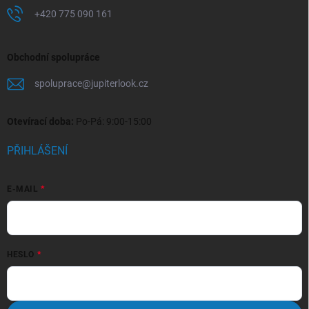
+420 775 090 161
Obchodní spolupráce
spoluprace
@
jupiterlook.cz
Otevírací doba:
Po-Pá: 9:00-15:00
PŘIHLÁŠENÍ
E-MAIL
HESLO