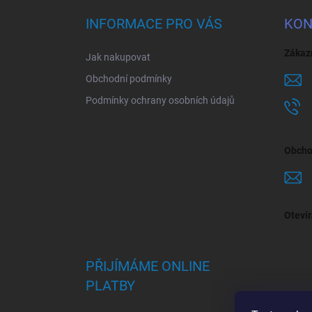
p
a
INFORMACE PRO VÁS
KON
t
í
Zákaz
Jak nakupovat
Obchodní podmínky
Podmínky ochrany osobních údajů
Obcho
Otevír
PŘIJÍMÁME ONLINE
PLATBY