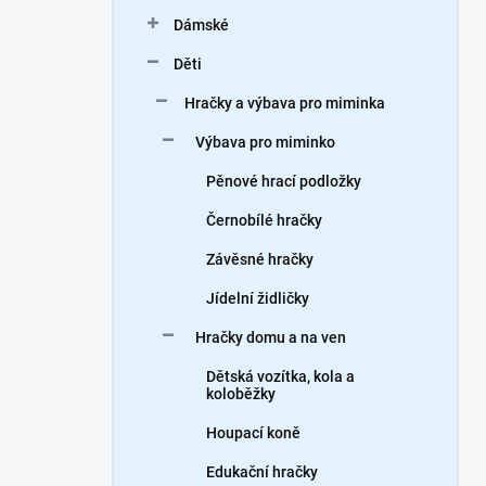
n
Dámské
í
p
Děti
a
n
Hračky a výbava pro miminka
e
Výbava pro miminko
l
Pěnové hrací podložky
Černobílé hračky
Závěsné hračky
Jídelní židličky
Hračky domu a na ven
Dětská vozítka, kola a
koloběžky
Houpací koně
Edukační hračky