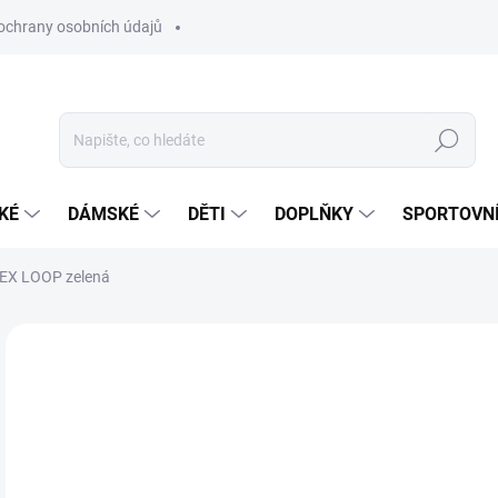
ochrany osobních údajů
Hledat
KÉ
DÁMSKÉ
DĚTI
DOPLŇKY
SPORTOVNÍ
LEX LOOP zelená
Neohodnoceno
Podrobnosti hodnocení
ZNAČKA:
POWER 
1
Měr
SKL
cena
MŮŽ
DO: