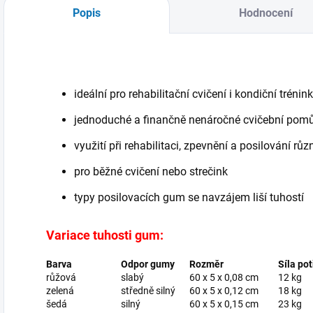
Popis
Hodnocení
ideální pro rehabilitační cvičení i kondiční trénink
jednoduché a finančně nenáročné cvičební pom
využití při rehabilitaci, zpevnění a posilování rů
pro běžné cvičení nebo strečink
typy posilovacích gum se navzájem liší tuhostí
Variace tuhosti gum:
Barva
Odpor gumy
Rozměr
Síla po
růžová
slabý
60 x 5 x 0,08 cm
12 kg
zelená
středně silný
60 x 5 x 0,12 cm
18 kg
šedá
silný
60 x 5 x 0,15 cm
23 kg