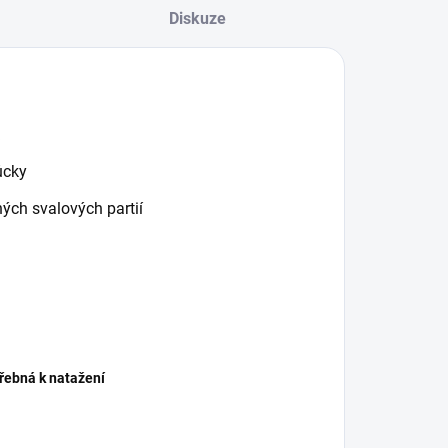
Diskuze
ůcky
zných svalových partií
třebná k natažení