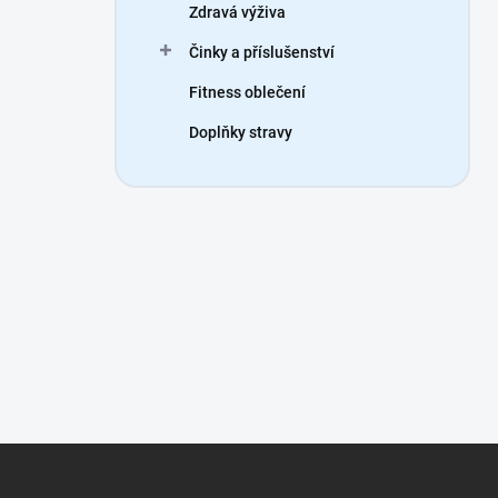
Zdravá výživa
Činky a příslušenství
Fitness oblečení
Doplňky stravy
Z
á