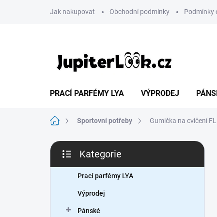
Přejít
Jak nakupovat
Obchodní podmínky
Podmínky 
na
obsah
PRACÍ PARFÉMY LYA
VÝPRODEJ
PÁNS
Domů
Sportovní potřeby
Gumička na cvičení F
P
Kategorie
o
Přeskočit
s
kategorie
t
Prací parfémy LYA
r
Výprodej
a
n
Pánské