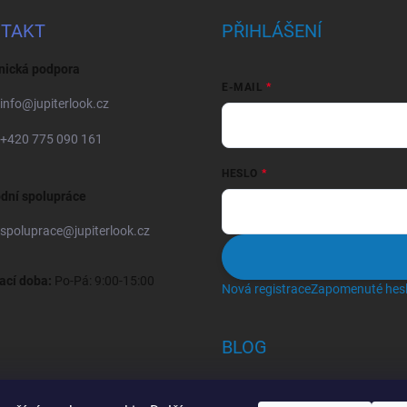
TAKT
PŘIHLÁŠENÍ
nická podpora
E-MAIL
info
@
jupiterlook.cz
+420 775 090 161
HESLO
dní spolupráce
spoluprace
@
jupiterlook.cz
ací doba:
Po-Pá: 9:00-15:00
Nová registrace
Zapomenuté hes
BLOG
Crocs, proč se svět zamiloval do 
bot a proč je MUSÍTE mít také?