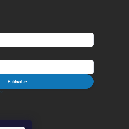
Přihlásit se
lo
těchto