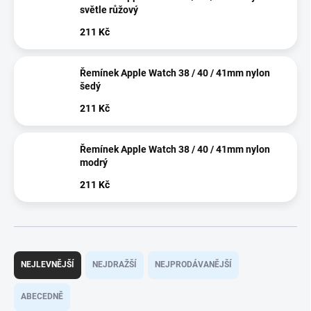
světle růžový
211 Kč
Řemínek Apple Watch 38 / 40 / 41mm nylon
šedý
211 Kč
Řemínek Apple Watch 38 / 40 / 41mm nylon
modrý
211 Kč
Ř
a
NEJLEVNĚJŠÍ
NEJDRAŽŠÍ
NEJPRODÁVANĚJŠÍ
z
e
ABECEDNĚ
n