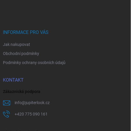
Z
a
á
c
p
í
p
a
r
t
v
í
INFORMACE PRO VÁS
k
y
Jak nakupovat
v
ý
Obchodní podmínky
p
i
Podmínky ochrany osobních údajů
s
u
KONTAKT
Zákaznická podpora
info
@
jupiterlook.cz
+420 775 090 161