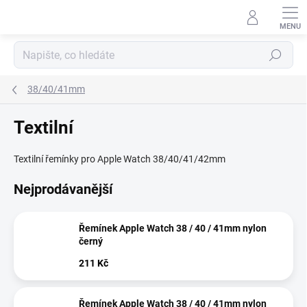
Přejít
na
obsah
Hledat
38/40/41mm
Textilní
Textilní řemínky pro Apple Watch 38/40/41/42mm
Nejprodávanější
Řemínek Apple Watch 38 / 40 / 41mm nylon
černý
211 Kč
Řemínek Apple Watch 38 / 40 / 41mm nylon