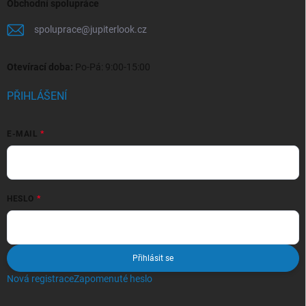
Obchodní spolupráce
spoluprace
@
jupiterlook.cz
Otevírací doba:
Po-Pá: 9:00-15:00
PŘIHLÁŠENÍ
E-MAIL
HESLO
Přihlásit se
Nová registrace
Zapomenuté heslo